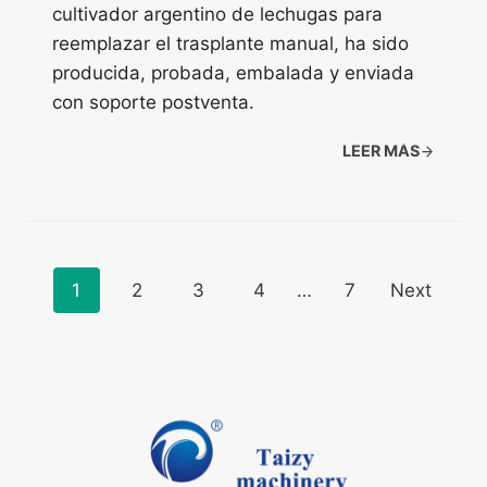
cultivador argentino de lechugas para
reemplazar el trasplante manual, ha sido
producida, probada, embalada y enviada
con soporte postventa.
LEER MÁS
Posts
1
2
3
4
…
7
Next
navigation