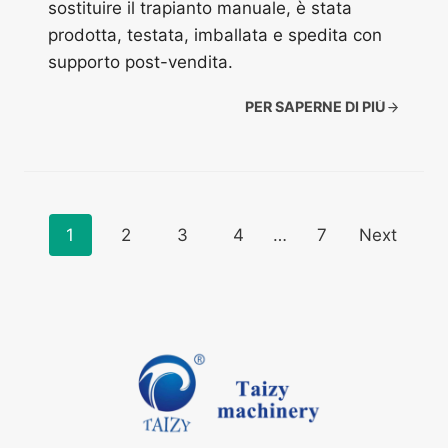
sostituire il trapianto manuale, è stata
prodotta, testata, imballata e spedita con
supporto post-vendita.
PER SAPERNE DI PIÙ
Posts
1
2
3
4
…
7
Next
navigation