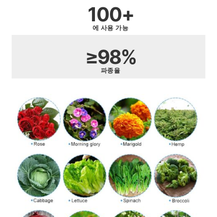
100+
에 사용 가능
≥98%
파종율