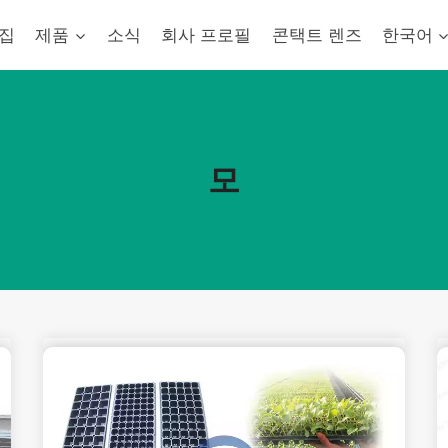
집
제품
소식
회사 프로필
콘택트 렌즈
한국어
모