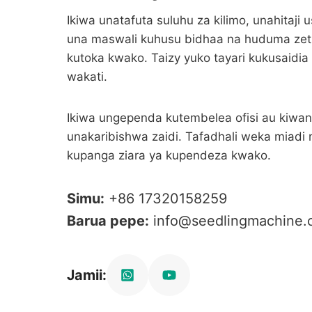
Ikiwa unatafuta suluhu za kilimo, unahitaji u
una maswali kuhusu bidhaa na huduma zetu
kutoka kwako. Taizy yuko tayari kukusaidia 
wakati.
Ikiwa ungependa kutembelea ofisi au kiwan
unakaribishwa zaidi. Tafadhali weka miadi 
kupanga ziara ya kupendeza kwako.
Simu:
+86 17320158259
Barua pepe:
info@seedlingmachine.
Jamii: