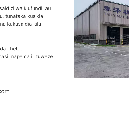
saidizi wa kiufundi, au
, tunataka kusikia
na kukusaidia kila
da chetu,
nasi mapema ili tuweze
com