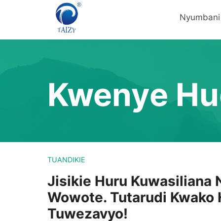
Skip
Nyumbani
to
content
Kwenye Hu
TUANDIKIE
Jisikie Huru Kuwasiliana 
Wowote. Tutarudi Kwako 
Tuwezavyo!