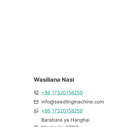
Wasiliana Nasi
+86 17320158259
info@seedlingmachine.com
+86 17320158259
Barabara ya Hanghai