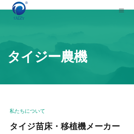
内
容
を
ス
キ
ッ
タイジー農機
プ
私たちについて
タイジ苗床・移植機メーカー