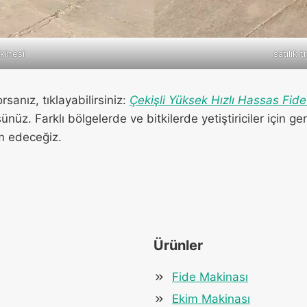
kinesi
satılık 
sanız, tıklayabilirsiniz:
Çekişli Yüksek Hızlı Hassas Fid
üz. Farklı bölgelerde ve bitkilerde yetiştiriciler için g
 edeceğiz.
Ürünler
Fide Makinası
Ekim Makinası