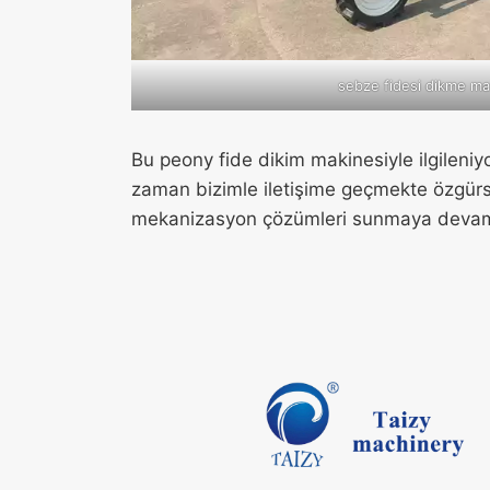
sebze fidesi dikme ma
Bu peony fide dikim makinesiyle ilgileniyor
zaman bizimle iletişime geçmekte özgürsün
mekanizasyon çözümleri sunmaya devam