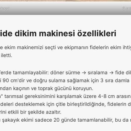
kinesi
6 sır
fide dikim makinesi özellikleri
e ekim makinemizi seçti ve ekipmanın fidelerin ekim iht
letti.
seferde tamamlayabilir: döner sürme → sıralama → fide
iği 90 cm'dir ve doğru sulama sağlamak için 3 sıra damla s
sından kaçının ve toprak gücünü koruyun.
kim" tarımsal gereksinimini karşılamak üzere 4-8 cm arasın
ideleri desteklemek için çitle birleştirildiğinde, fidelerin
i etkili bir şekilde azaltır.
mu şakayık ekimi sadece 20 günde tamamlanabilir, bu da