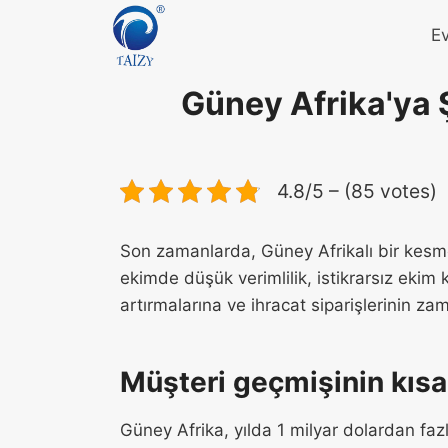
Skip
E
to
content
Güney Afrika'ya 
4.8/5 – (85 votes)
Son zamanlarda, Güney Afrikalı bir kesme
ekimde düşük verimlilik, istikrarsız ekim k
artırmalarına ve ihracat siparişlerinin z
Müşteri geçmişinin kısa
Güney Afrika, yılda 1 milyar dolardan fa