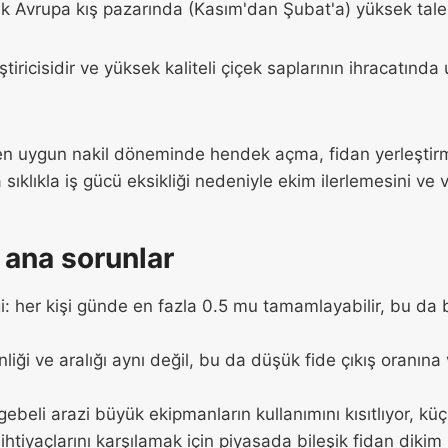
ayık Avrupa kış pazarında (Kasım'dan Şubat'a) yüksek tal
ştiricisidir ve yüksek kaliteli çiçek saplarının ihracatında
k en uygun nakil döneminde hendek açma, fidan yerleşti
sıklıkla iş gücü eksikliği nedeniyle ekim ilerlemesini ve ve
ı ana sorunlar
i: her kişi günde en fazla 0.5 mu tamamlayabilir, bu da 
nliği ve aralığı aynı değil, bu da düşük fide çıkış oranına
ebeli arazi büyük ekipmanların kullanımını kısıtlıyor, küçü
i ihtiyaçlarını karşılamak için piyasada bileşik fidan dikim