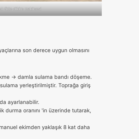
alı fide dikim makinesi
iyaçlarına son derece uygun olmasını
 dikme → damla sulama bandı döşeme.
ulama yerleştirilmiştir. Toprağa giriş
da ayarlanabilir.
 dik durma oranını 'in üzerinde tutarak,
 manuel ekimden yaklaşık 8 kat daha