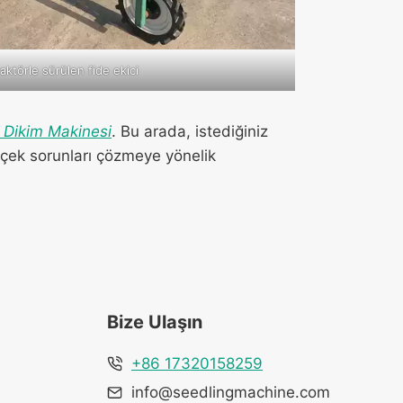
traktörle sürülen fide ekici
e Dikim Makinesi
. Bu arada, istediğiniz
erçek sorunları çözmeye yönelik
Bize Ulaşın
+86 17320158259
info@seedlingmachine.com