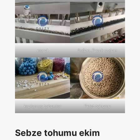
marul
Soğan, Frenk soğanı
kaplanmış tohumlar
Pelet tohumu
Sebze tohumu ekim