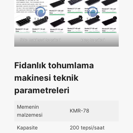
fide makinesi tepsileri
kreş tepsileri
Fidanlık tohumlama
makinesi teknik
parametreleri
Memenin
KMR-78
malzemesi
Kapasite
200 tepsi/saat