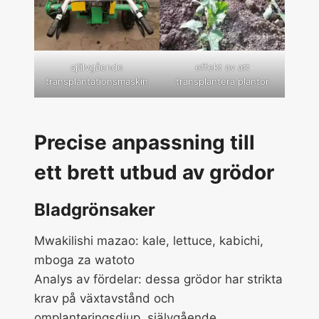
självgående
effekt av att
transplantationsmaskin
transplantera plantor
Precise anpassning till
ett brett utbud av grödor
Bladgrönsaker
Mwakilishi mazao: kale, lettuce, kabichi,
mboga za watoto
Analys av fördelar: dessa grödor har strikta
krav på växtavstånd och
omplanteringsdjup, självgående