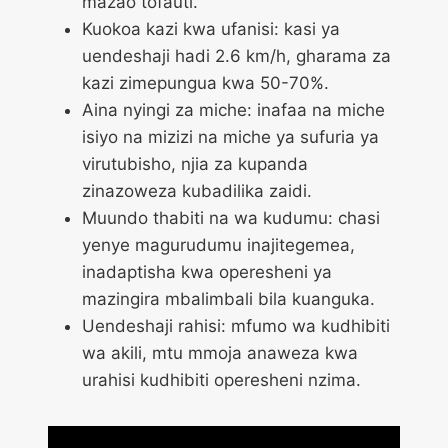
mazao tofauti.
Kuokoa kazi kwa ufanisi: kasi ya
uendeshaji hadi 2.6 km/h, gharama za
kazi zimepungua kwa 50-70%.
Aina nyingi za miche: inafaa na miche
isiyo na mizizi na miche ya sufuria ya
virutubisho, njia za kupanda
zinazoweza kubadilika zaidi.
Muundo thabiti na wa kudumu: chasi
yenye magurudumu inajitegemea,
inadaptisha kwa operesheni ya
mazingira mbalimbali bila kuanguka.
Uendeshaji rahisi: mfumo wa kudhibiti
wa akili, mtu mmoja anaweza kwa
urahisi kudhibiti operesheni nzima.