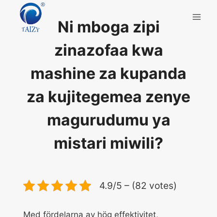
Skip
to
Ni mboga zipi
content
zinazofaa kwa
mashine za kupanda
za kujitegemea zenye
magurudumu ya
mistari miwili?
4.9/5 – (82 votes)
Med fördelarna av hög effektivitet,