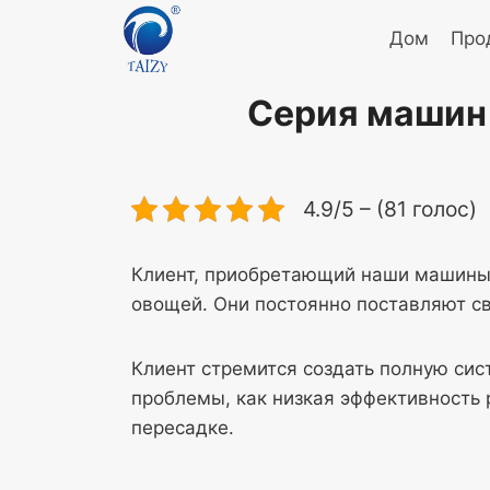
Перейти
Дом
Про
к
содержимому
Серия машин 
4.9/5 – (81 голос)
Клиент, приобретающий наши машины
овощей. Они постоянно поставляют св
Клиент стремится создать полную сис
проблемы, как низкая эффективность
пересадке.