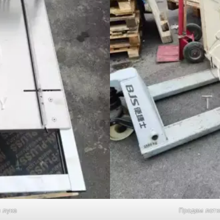
 лука
Продам лотк