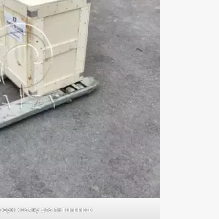
овую сеялку для питомников