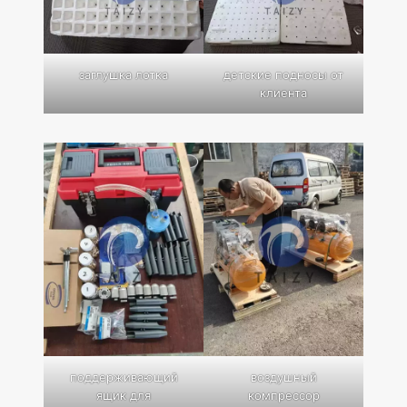
заглушка лотка
детские подносы от
клиента
поддерживающий
воздушный
ящик для
компрессор