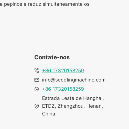
de pepinos e reduz simultaneamente os
Whatsapp
Email
Contate-nos
Wechat
+86 17320158259
info@seedlingmachine.com
Chat
+86 17320158259
Estrada Leste de Hanghai,
ETDZ, Zhengzhou, Henan,
China