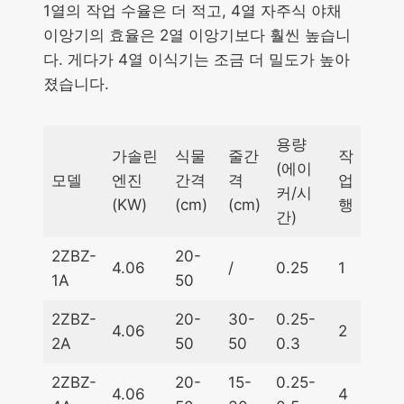
1열의 작업 수율은 더 적고, 4열 자주식 야채
이앙기의 효율은 2열 이앙기보다 훨씬 높습니
다. 게다가 4열 이식기는 조금 더 밀도가 높아
졌습니다.
용량
가솔린
식물
줄간
작
(에이
모델
엔진
간격
격
업
커/시
(KW)
(cm)
(cm)
행
간)
2ZBZ-
20-
4.06
/
0.25
1
1A
50
2ZBZ-
20-
30-
0.25-
4.06
2
2A
50
50
0.3
2ZBZ-
20-
15-
0.25-
4.06
4