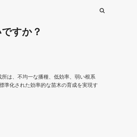
いですか？
成所は、不均一な播種、低効率、弱い根系
標準化された効率的な苗木の育成を実現す