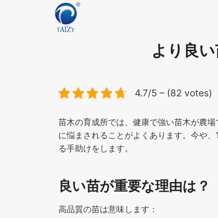
内
容
を
ス
より良い
キ
ッ
プ
4.7/5 – (82 votes)
苗木の育成所では、健康で強い苗木が農場
に悩まされることがよくあります。今や、
る手助けをします。
良い苗が重要な理由は？
高品質の苗は意味します：