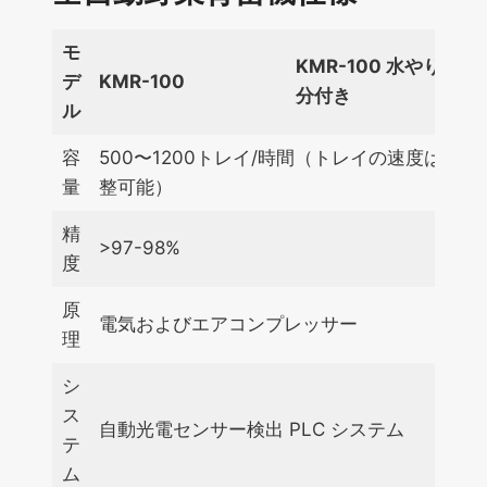
モ
KMR-
100
水やり部
デ
KMR-
100
分付き
ル
容
500〜1200トレイ/時間（トレイの速度は調
量
整可能）
精
>97-98%
度
原
電気およびエアコンプレッサー
理
シ
ス
自動光電センサー検出 PLC システム
テ
ム