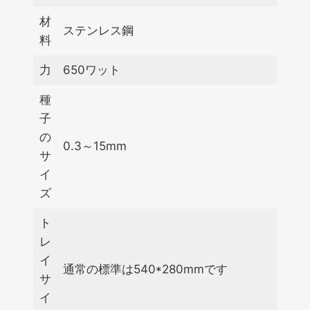
材
ステンレス鋼
料
力
650ワット
種
子
の
0.3～15mm
サ
イ
ズ
ト
レ
イ
通常の標準は540*280mmです
サ
イ