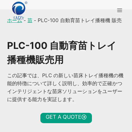
内
容
を
ホーム
-
苗
-
PLC-100 自動育苗トレイ播種機 販売
ス
キ
PLC-100 自動育苗トレイ
ッ
プ
播種機販売用
この記事では、PLC の新しい苗床トレイ播種機の機
能的特徴について詳しく説明し、効率的で正確かつ
インテリジェントな苗床ソリューションをユーザー
に提供する能力を実証します。
GET A QUOTE