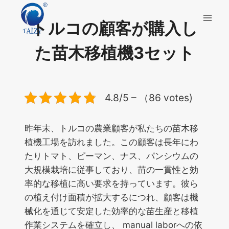
内
容
トルコの顧客が購入し
を
ス
た苗木移植機3セット
キ
ッ
プ
4.8/5 – （86 votes)
昨年末、トルコの農業顧客が私たちの苗木移
植機工場を訪れました。この顧客は長年にわ
たりトマト、ピーマン、ナス、パンシウムの
大規模栽培に従事しており、苗の一貫性と効
率的な移植に高い要求を持っています。彼ら
の植え付け面積が拡大するにつれ、顧客は機
械化を通じて安定した効率的な苗生産と移植
作業システムを確立し、 manual laborへの依