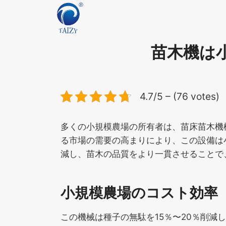
内
容
を
ス
苗木機は
キ
ッ
プ
4.7/5 – (76 votes)
多くの小規模農場の所有者は、苗床苗木機
る市場の需要の高まりにより、この設備は
減し、苗木の品質をより一貫させることで
小規模農場のコスト効率
この機械は種子の無駄を15％〜20％削