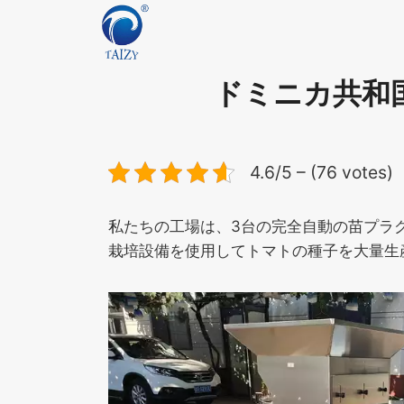
内
容
を
ス
ドミニカ共和
キ
ッ
プ
4.6/5 – (76 votes)
私たちの工場は、3台の完全自動の苗プラ
栽培設備を使用してトマトの種子を大量生