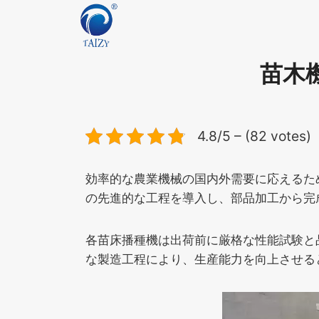
内
容
を
ス
苗木
キ
ッ
プ
4.8/5 – (82 votes)
効率的な農業機械の国内外需要に応えるた
の先進的な工程を導入し、部品加工から完
各苗床播種機は出荷前に厳格な性能試験と
な製造工程により、生産能力を向上させる