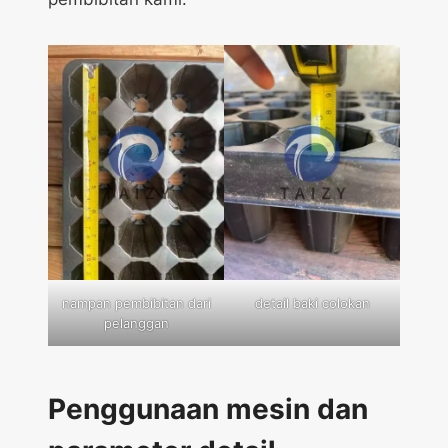
nampan pembibitan dari
detail baki colokan
pelanggan
Penggunaan mesin dan