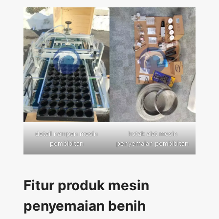
detail nampan mesin
kotak alat mesin
pembibitan
penyemaian pembibitan
Fitur produk mesin
penyemaian benih