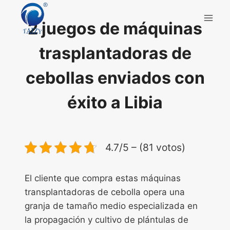
Saltar
al
2 juegos de máquinas
contenido
trasplantadoras de
cebollas enviados con
éxito a Libia
4.7/5 – (81 votos)
El cliente que compra estas máquinas
transplantadoras de cebolla opera una
granja de tamaño medio especializada en
la propagación y cultivo de plántulas de