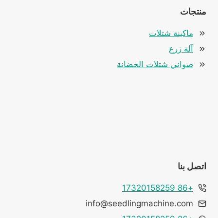
منتجات
ماكينة شتلات
آلة زرع
صواني شتلات الحضانة
Whatsapp
Email
Wechat
اتصل بنا
Chat
+86 17320158259
info@seedlingmachine.com