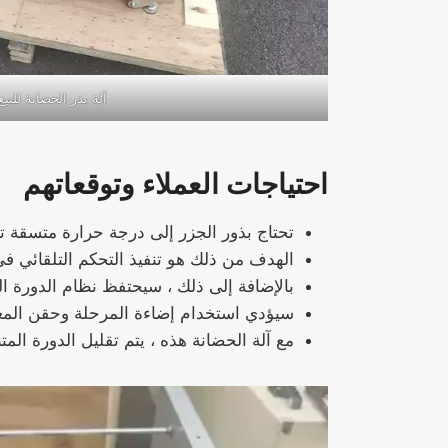
آلة بذر الحضانة للبيع
احتياجات العملاء وتوقعاتهم
تحتاج بذور الجزر إلى درجة حرارة متسقة تتراوح بين 25-28 ℃ و 60% ، والتي يصعب تحقيقها في
الهدف من ذلك هو تنفيذ التحكم التلقائي في 
بالإضافة إلى ذلك ، سيحتفظ نظام الدورة الدموية المغلقة بالمياه المغلقة 70
سيؤدي استخدام إضاءة المرحلة وحقن المغذي
مع آلة الحضانة هذه ، يتم تقليل الدورة المتنامية من 30 يومًا إلى 18 يومًا فقط ، مما يتيح دفعات زراعة م