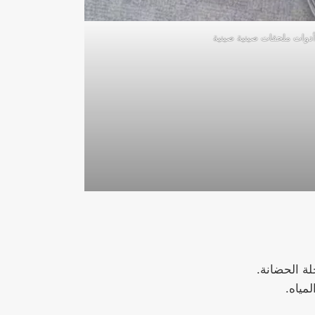
دوات ملحقات صينية صينية
لة الحضانة.
مياه.