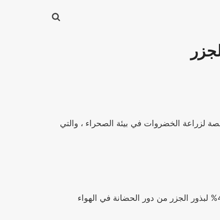
لجزر
صصة لزراعة الخضروات في بيئة الصحراء ، والتي
المناخ المتطرف: تتجاوز درجات حرارة سطح الصيف 50 درجة مئوية ، مما يؤدي إلى معدل إنبات أقل من 40% لبذور الجزر من دور الحضانة في الهواء