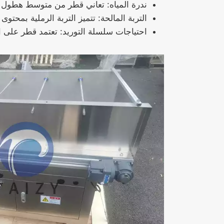
ندرة المياه: تعاني قطر من متوسط ​​هطول الأمطار السنوي لأقل من 80 م
التربة المالحة: تتميز التربة الرملية بمحت
احتياجات سلسلة التوريد: تعتمد قطر على الواردات لـ 90% من الخضروات ، ويجب على الشركات المحلية تعزيز طاقتها الإن