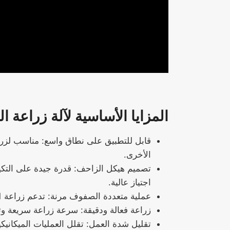
المزايا الأساسية لآلة زراعة ا
قابل للتطبيق على نطاق واسع: مناسب لزرا
الأخرى.
تصميم هيكل الزاحف: قدرة جيدة على التكي
اجتياز عالية.
عملية متعددة الصفوف مرنة: تدعم زراعة 1، 2، 4، 6، 8، 10، 12 صفًا لتلبية احتياجات نطاق الزراعة المختلفة.
زراعة فعالة ودقيقة: سرعة زراعة سريعة وت
تقليل شدة العمل: تقلل العمليات الميكانيكي