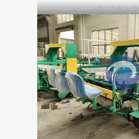
عة خضروات 6 صف للبيع