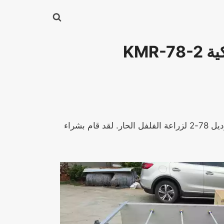
KMR
قرر عميل كازاخستان، وهو عميل قديم لديه خبرة في الشراء في شركتنا، شراء آلة بذارة الحضانة الأوتوماتيكية موديل 78-2 لزراعة الفلفل الحار. لقد قام بشراء