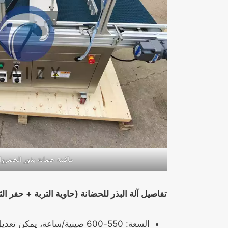
ماكينة حضانة بذور الخضروات
تفاصيل آلة البذر للحضانة (حاوية التربة + حفر ا
السعة: 550-600 صينية/ساعة، يمكن تعديل سرعة الصينية