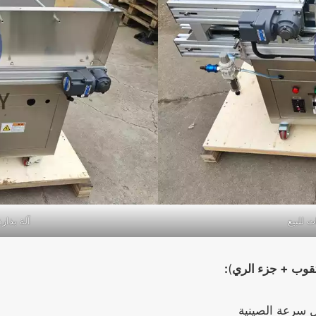
 للبيع
آلة بذارة
لثقوب + جزء الري
)
: