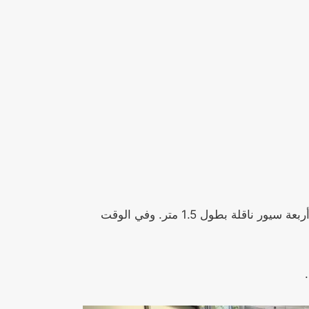
، طلب العميل أيضًا خلاط تكسير لخلط تربة الركيزة، ومحمل رفع، وأربعة سيور ناقلة بطول 1.5 متر. وفي الوقت